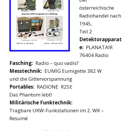
österreichische
Radiohandel nach
1945,
Teil 2
Detektorapparat
e:
PLANATAIR
76404 Radio
Fasching:
Radio – quo vadis?
Messtechnik:
EUMIG Eumigette 382 W
und die Gittervorspannung
Portables:
RADIONE R25E
Das Phantom lebt!
Militärische Funktechnik:
Tragbare UKW-Funkstationen im 2. WK –
Resumé