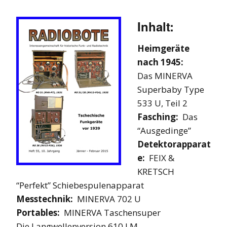
Inhalt:
Heimgeräte
nach 1945:
Das MINERVA
Superbaby Type
533 U, Teil 2
Fasching:
Das
“Ausgedinge”
Detektorapparat
e:
FEIX &
KRETSCH
“Perfekt” Schiebespulenapparat
Messtechnik:
MINERVA 702 U
Portables:
MINERVA Taschensuper
Die Langwellenversion 610 LM