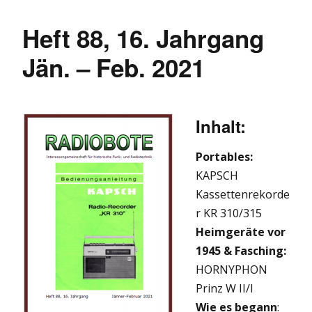
Heft 88, 16. Jahrgang
Jän. – Feb. 2021
Inhalt:
Portables:
KAPSCH
Kassettenrekorde
r KR 310/315
Heimgeräte vor
1945 & Fasching
:
HORNYPHON
Prinz W II/I
Wie es begann
: